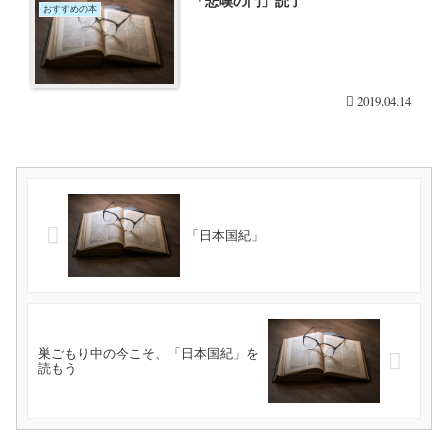
「悲嘆の門」読了
おすすめの本
2019.04.14
「日本国紀」
巣ごもり中の今こそ、「日本国紀」を
読もう