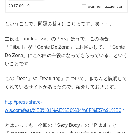
かく...
2017.09.19
warmer-fuzzier.com
ということで、問題の答えはこちらです。笑・・。
主役は「○○ feat. ××」の「××」ほうで、この場合、
「Pitbull」が「Gente De Zona」にお願いして、「Gente
De Zona」にこの曲の主役になってもらっている、という
いことです。
この「feat.」や「featuring」について、きちんと説明して
くれているサイトがあったので、紹介しておきます。
http://press.share-
wis.com/feat.%E3%81%AE%E6%84%8F%E5%91%B3
とはいっても、今回の「Sexy Body」の「Pitbull」と