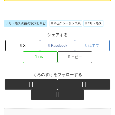
リトモスの曲の歌詞とサビ
#セクシーダンス系
#リトモス
シェアする
X
Facebook
はてブ
LINE
コピー
くろのすけをフォローする