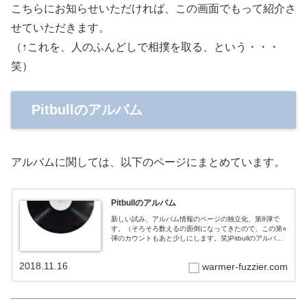
こちらにお知らせいただければ、この画面でもって紹介さ
せていただきます。
（↑これを、人のふんどしで相撲を取る、という・・・
笑）
Pitbullのアルバム
アルバムに関しては、以下のページにまとめています。
Pitbullのアルバム
新しい試み、アルバム情報のページの独立化、第8弾で
す。（そろそろ数えるの面倒になってきたので、この第○
弾のカウントもあと少しにします。笑)Pitbullのアルバム
（試聴できます！）ピットブルのアルバムから5枚、紹介
しておきます。Daleけっ...
2018.11.16
warmer-fuzzier.com