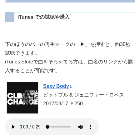
iTunes での試聴や購入
下のほうのバーの再生マークの「▶」を押すと、約30秒
試聴できます。
iTunes Storeで曲をそろえてる方は、曲名のリンクから購
入することが可能です。
Sexy Body
ピットブル & ジェニファー・ロペス
2017/03/17 ￥250