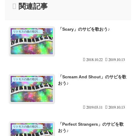
関連記事
「Scary」のサビを歌おう♪
リトモスの曲の歌詞とサビ
2018.10.22
2019.10.13
「Scream And Shout」のサビを歌
リトモスの曲の歌詞とサビ
おう♪
2019.03.11
2019.10.13
「Perfect Strangers」のサビを歌
リトモスの曲の歌詞とサビ
おう♪